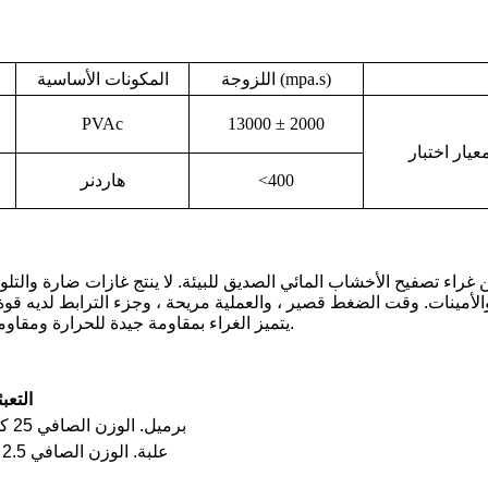
اللزوجة (mpa.s)
المكونات الأساسية
PVAc
13000 ± 2000
<400
هاردنر
اء تصفيح الأخشاب المائي الصديق للبيئة. لا ينتج غازات ضارة والتلوث
والأمينات. وقت الضغط قصير ، والعملية مريحة ، وجزء الترابط لديه قوة
يتميز الغراء بمقاومة جيدة للحرارة ومقاومة للمذيبات.
التعب
برميل. الوزن الصافي 25 كجم / برميل
علبة. الوزن الصافي 2.5 كجم / علبة