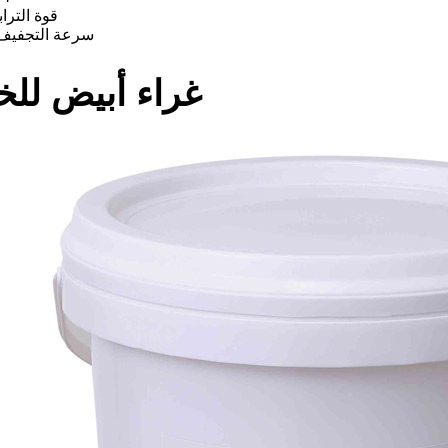
★ قوة التر
★ سرعة التجفيف
غراء أبيض لل
فيح للماء
غراء حواف ذو درجة حرارة متوسطة إلى عالية
غراء حواف الخطوط بدون غراء