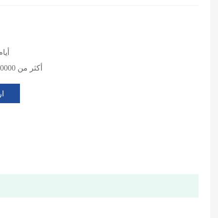
3-7 أيا
أكثر من 10000 طن سنويا
ار