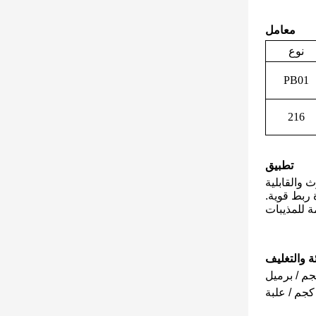
معامل
نوع
PB01
216
تطبيق
 والقابلية
 ربط قوية.
ئة والتغليف