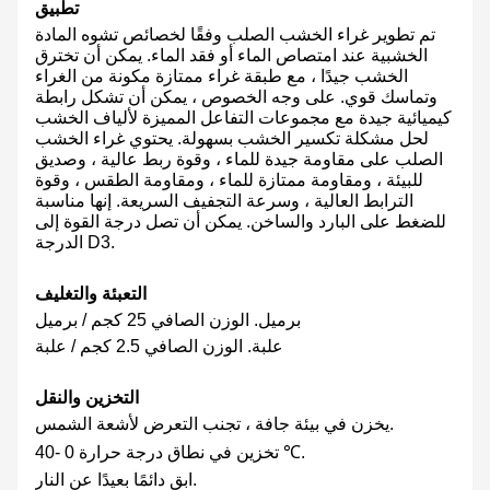
تطبيق
تم تطوير غراء الخشب الصلب وفقًا لخصائص تشوه المادة
الخشبية عند امتصاص الماء أو فقد الماء. يمكن أن تخترق
الخشب جيدًا ، مع طبقة غراء ممتازة مكونة من الغراء
وتماسك قوي. على وجه الخصوص ، يمكن أن تشكل رابطة
كيميائية جيدة مع مجموعات التفاعل المميزة لألياف الخشب
لحل مشكلة تكسير الخشب بسهولة. يحتوي غراء الخشب
الصلب على مقاومة جيدة للماء ، وقوة ربط عالية ، وصديق
للبيئة ، ومقاومة ممتازة للماء ، ومقاومة الطقس ، وقوة
الترابط العالية ، وسرعة التجفيف السريعة. إنها مناسبة
للضغط على البارد والساخن. يمكن أن تصل درجة القوة إلى
الدرجة D3.
التعبئة والتغليف
برميل. الوزن الصافي 25 كجم / برميل
علبة. الوزن الصافي 2.5 كجم / علبة
التخزين والنقل
يخزن في بيئة جافة ، تجنب التعرض لأشعة الشمس.
تخزين في نطاق درجة حرارة 0 -40 ℃.
ابق دائمًا بعيدًا عن النار.