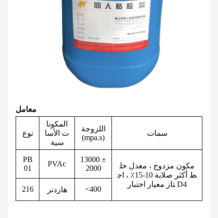
معامل
المكونا
اللزوجة
سمات
ت الأسا
نوع
(mpa.s)
سية
PB
13000 ±
PVAc
مكون مزدوج ، معدل خل
01
2000
ط أكثر صلابة 10-15٪ ، اج
تاز معيار اختبار D4
216
<400
هاردنر