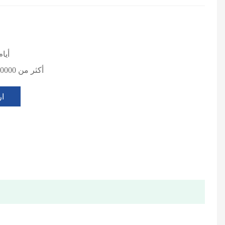
3-7 أيا
أكثر من 10000 طن سنويا
ار