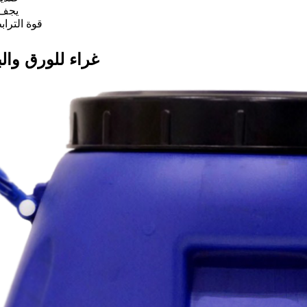
★ يج
★ قوة الترا
غراء للورق والب
فيح للماء
غراء حواف ذو درجة حرارة متوسطة إلى عالية
غراء حواف الخطوط بدون غراء