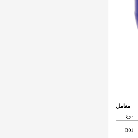
معامل
نوع
B01