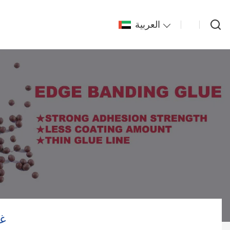
العربية
غر