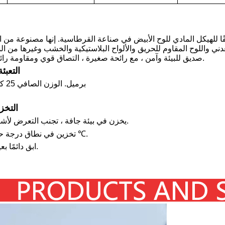
ًا للهيكل المادي للوح الأبيض في صناعة القرطاسية. إنها مصنوعة من ال
ي واللوح المقاوم للحريق والألواح البلاستيكية والخشب وغيرها من المو
صديق للبيئة وآمن ، مع رائحة صغيرة ، التصاق قوي ومقاومة رائعة للطقس.
التعبئ
برميل. الوزن الصافي 25 كجم / برميل
التخز
يخزن في بيئة جافة ، تجنب التعرض لأشعة الشمس.
تخزين في نطاق درجة حرارة 0 -40 ℃.
ابق دائمًا بعيدًا عن النار.