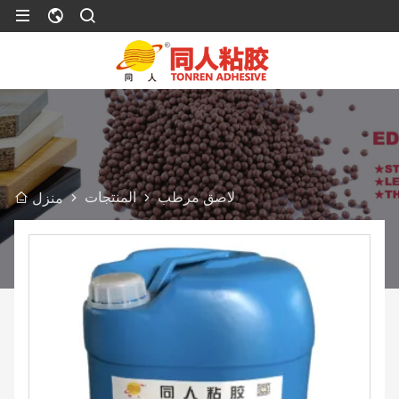
لاصق مرطب
المنتجات
منزل