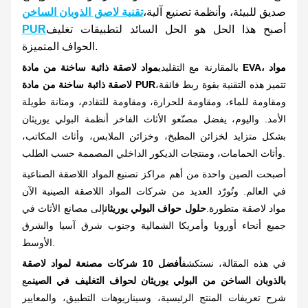
صديق للبيئة، وأنظمة تصنيع آلية،
تقنية لاصق الذوبان الساخن
أصبح هذا الحل هو الحل السائد لتطبيقات تغليف
PUR
الحواف المتميزة.
بالمقارنة مع التقليدي
مواد لاصقة ذائبة ساخنة من مادة EVA، مواد
تتميز هذه التقنية بقوة ربط فائقة،
لاصقة ذائبة ساخنة من مادة PUR
ومقاومة للماء، ومقاومة للحرارة، ومقاومة للتقادم، ومتانة طويلة
الأمد. واليوم، يفضل مصنّعو الأثاث الفاخر أنظمة البولي يوريثان
بشكل متزايد لخزائن المطبخ، وخزائن الملابس، وأثاث المكاتب،
وأثاث الحمامات، ومنتجات الديكور الداخلي المصممة حسب الطلب.
أصبحت الصين واحدة من أهم مراكز تصنيع المواد اللاصقة الصناعية
في العالم. وتُورّد العديد من شركات المواد اللاصقة الصينية الآن
مواد لاصقة متطورة.
حلول حواف البولي يوريثان
إلى مصانع الأثاث في
جميع أنحاء أوروبا وأمريكا الشمالية وجنوب شرق آسيا والشرق
الأوسط.
في هذه المقالة، نستكشف
أفضل 10 شركات مصنعة لمواد لاصقة
بالذوبان الساخن من البولي يوريثان لحواف التغليف في الصين
مع
شرح تعريفات المنتج الرئيسية، وسيناريوهات التطبيق، والمعايير